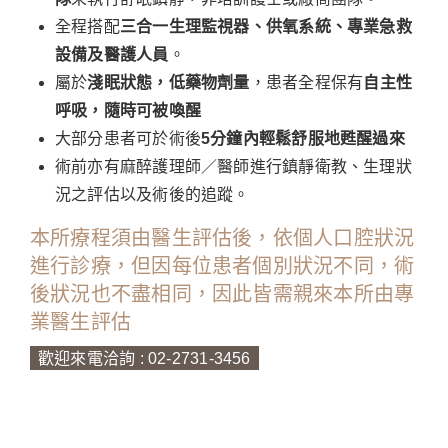
全程搭配
三合一生理監視器、供氧系統、專業急救
設備及醫護人員
。
屬於
淺眠狀態，低藥物劑量
，患者全程保有
自主性
呼吸，隨時可被喚醒
大部分患者可於術後
5分鐘內輕鬆舒服地甦醒過來
術前亦有麻醉護理師／醫師進行鎮靜衛教、生理狀
況之評估以及術後的追蹤。
本所療程須由醫生評估後，依個人口腔狀況
進行診療，但因每位患者個別狀況不同，術
後狀況也不盡相同，因此皆需親來本所由專
業醫生評估
歡迎來電洽詢 :
02-2731-3456