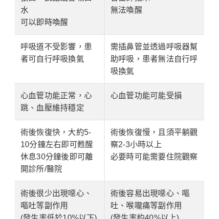
水
無法喚醒
可以即時喚醒
呼吸道不受影響，患
需插鼻管並透過呼吸器幫
者可自行呼吸換氣
助呼吸，患者無法自行呼
吸換氣
心血管功能正常，心
心血管功能可能受損
跳、血壓維持穩定
術後恢復快，大約5-
術後恢復慢，且須平躺觀
10分鐘左右即可甦醒
察2-3小時以上
休息30分鐘後即可離
必要時可能需要住院觀察
開診所/醫院
術後很少出現噁心、
術後容易出現噁心、嘔
嘔吐等副作用
吐、喉嚨痛等副作用
(發生率低於10%以下)
(發生率約40%以上)